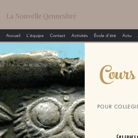
La Nouvelle Qenneshré
Accueil
L'équipe
Contact
Activités
École d'été
Actu
Cours 
POUR COLLEGI
Ces cours 