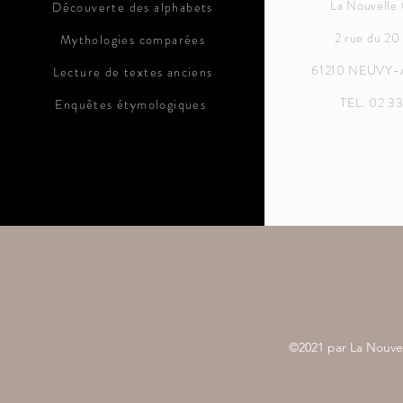
La Nouvelle
Découverte des alphabets
2 rue du 20
Mythologies comparées
61210 NEUVY
Lecture de textes anciens
TEL. 02 33
Enquêtes étymologiques
©2021 par La Nouve