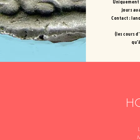
Uniquement s
jours av
Contact :
lan
(les cours d
qu'à
HO
M