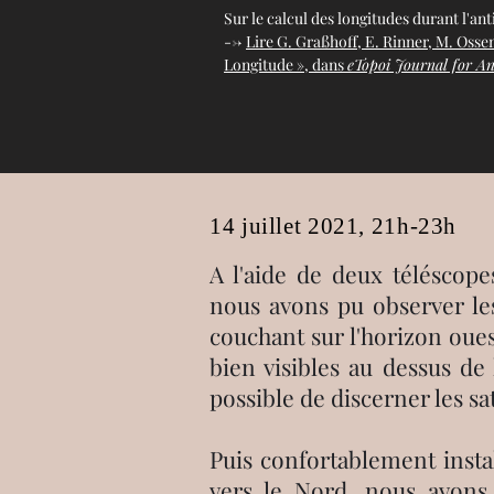
Sur le calcul des longitudes durant l'ant
-->
Lire G. Graßhoff, E. Rinner, M. Osse
Longitude », dans
eTopoi Journal for An
14 juillet 2021, 21h-23h
A l'aide de deux téléscope
nous avons pu observer le
couchant sur l'horizon oues
bien visibles au dessus de
possible de discerner les sat
Puis confortablement instal
vers le Nord, nous avons