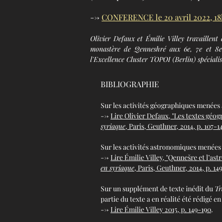
-->
CONFERENCE le 20 avril 2022, 18
Olivier Defaux et Émilie Villey travaillent
monastère de Qenneshré aux 6e, 7e et 8e s
l'Excellence Cluster TOPOI (Berlin) spécialisé
BIBLIOGRAPHIE
Sur les activités géographiques menées 
-->
Lire Olivier Defaux, "Les textes géo
syriaque
, Paris, Geuthner, 2014, p. 107-1
Sur les activités astronomiques menées 
-->
Lire Émilie Villey, "Qennešre et l’as
en syriaque
, Paris, Geuthner, 2014
, p. 14
Sur un supplément de texte inédit du
Tr
partie du texte a en réalité été rédigé e
-->
Lire Émilie Villey 2015, p. 149-190
.