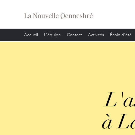
La Nouvelle Qenneshré
Accueil
L'équipe
Contact
Activités
École d'été
L'a
à L