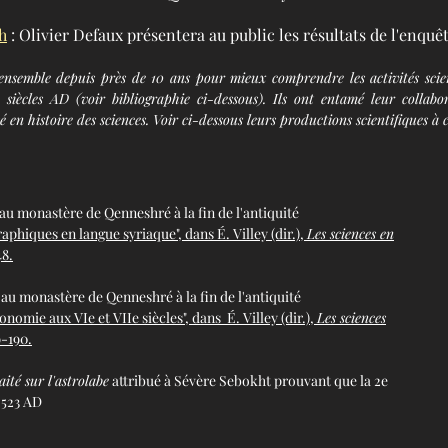
h
: Olivier Defaux présentera au public les résultats de l'enquê
 ensemble depuis près de 10 ans pour mieux comprendre les activités scien
iècles AD (voir bibliographie ci-dessous). Ils ont entamé leur collab
 en histoire des sciences. Voir ci-dessous leurs productions scientifiques à c
au monastère de Qenneshré à la fin de l'antiquité
graphiques en langue syriaque", dans
É
. Villey (dir.),
Les sciences en
48.
au monastère de Qenneshré à la fin de l'antiquité
tronomie aux VIe et VIIe siècles", dans
É. Villey (dir.),
Les sciences
9-190.
aité sur l'astrolabe
attribué à Sévère Sebokht prouvant que la 2e
n 523 AD