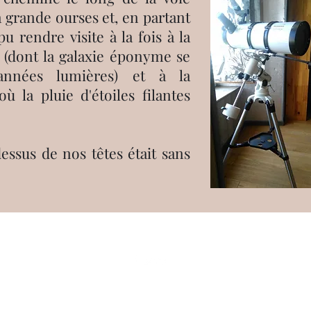
 la grande ourses et, en partant
 rendre visite à la fois à la
 (dont la galaxie éponyme se
'années lumières) et à la
ù la pluie d'étoiles filantes
dessus de nos têtes était sans
©2021 par La Nouvelle Qenneshré. Créé avec Wix.com