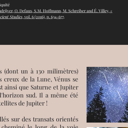
iquité
ndrijver, O. Defaux, S.M. Hoffmann, M. Schreiber and É. Villey, «
cient Studies
, vol. 6 (2016), p. 634-677
.
s (dont un à 130 milimètres)
s creux de la Lune, Vénus se
t ainsi que Saturne et Jupiter
 l'horizon sud. Il a même été
ellites de Jupiter !
lés sur des transats orientés
 cheminé le long de la voie