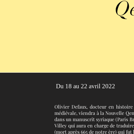
Q
Du 18 au 22 avril 2022
Olivier Defaux, docteur en histoire
médiévale, viendra à la Nouvelle Qen
dans un manuscrit syriaque (Paris Bn
Villey qui aura en charge de traduir
(mort après 665 de notre ère) qui fu